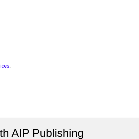
ices
。
h AIP Publishing