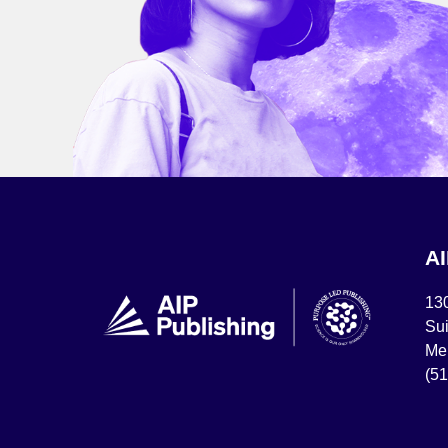
A
13
Sui
Mel
(5