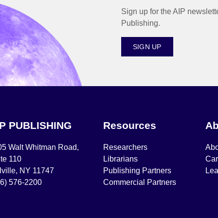
Sign up for the AIP newslett
Publishing.
SIGN UP
IP PUBLISHING
Resources
Ab
05 Walt Whitman Road,
Researchers
Abo
te 110
Librarians
Car
ville, NY 11747
Publishing Partners
Lea
16) 576-2200
Commercial Partners