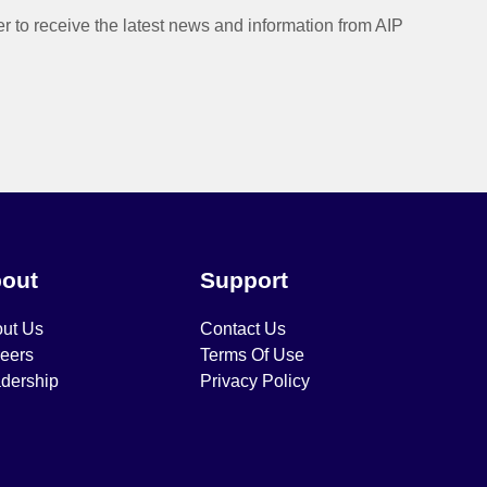
er to receive the latest news and information from AIP
out
Support
ut Us
Contact Us
eers
Terms Of Use
dership
Privacy Policy