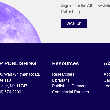
Sign up for the AIP newslett
Publishing.
SIGN UP
IP PUBLISHING
Resources
Ab
05 Walt Whitman Road,
Researchers
Abo
te 110
Librarians
Car
ville, NY 11747
Publishing Partners
Lea
16) 576-2200
Commercial Partners