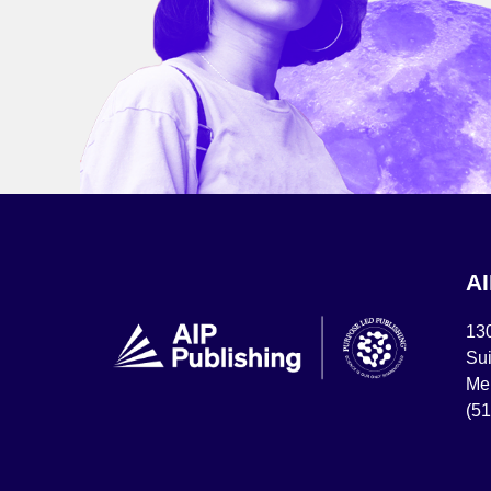
A
13
Sui
Mel
(5