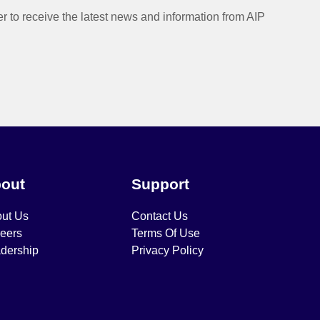
er to receive the latest news and information from AIP
out
Support
ut Us
Contact Us
eers
Terms Of Use
dership
Privacy Policy