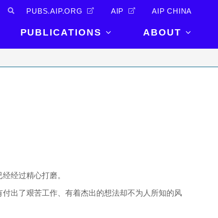
PUBS.AIP.ORG
AIP
AIP CHINA
PUBLICATIONS
ABOUT
About Us
PUBLICATIONS
News and
Announcements
Journals
Careers
Books
Physics Today
Events
AIP Conference Proceedings
Leadership
Scilight
Contact
已经经过精心打磨。
有付出了艰苦工作、有着杰出的想法却不为人所知的风