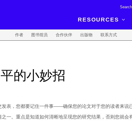
RESOURCES
作者
图书馆员
合作伙伴
出版物
联系方式
R BREAKTHROUGH
LATEST CONTENT
RESOURCES
 expertise and insights for
Read about the newest discoveries and
Researchers
your publishing journey.
developments in the physical sciences.
Librarians
水平的小妙招
Publishing Partners
SEE WHAT'S NEW
Topical Portfolios
Commercial Partners
交发表，您都要记住一件事——确保您的论文对于您的读者来说
情之一。重点是知道如何清晰地呈现您的研究结果，否则您就会