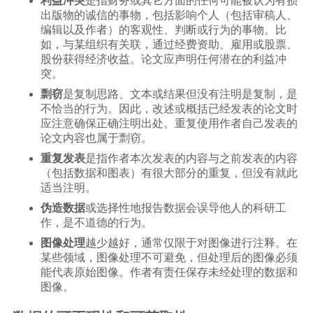
利益冲突
是指财务或其它方面的任何可能被认为有损
出版物的诚信的事物，包括影响个人（包括审稿人、
编辑以及作者）的客观性、判断或行为的事物。比
如，与某组织有关联，通过经费资助、雇用或股票、
股份获得经济收益。论文应声明任何潜在的利益冲
突。
剽窃
是复制思路、文本或结果但没有注明是复制，是
不恰当的行为。因此，改述或概括已经发表的论文时
应注意确保正确注明出处。重复使用作者自己发表的
论文内容也属于剽窃。
重复发表
是指作者本次发表的内容与之前发表的内容
（包括数据和图表）有很大部分的重复，但没有就此
适当注明。
伪造数据
或选择性地报告数据会误导他人的科研工
作，是不道德的行为。
图像处理
越少越好，通常仅限于对图像进行注释。在
某些领域，图像处理不可避免，但处理后的图像必须
能代表原始图像。作者有责任保存未经处理的数据和
图像。