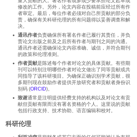
重大贡献的人。署名作者或多或少要承担论文起草或
修改的工作。另外，论文内容在投稿前应经过所有作
者审定。最后，每位作者必须对自己所贡献的部分负
责，确保有关科研伦理的所有问题得以妥善调查和解
决。
通讯作者
负责确保所有署名作者已履行其责任，并负
责论文出版之前及之后所有作者与期刊之间的沟通。
通讯作者还需确保论文内容准确、诚信，并符合期刊
的政策和伦理准则。
作者贡献
是陈述每个作者对论文的具体贡献。有些期
刊可以特别注明哪些作者对论文做出了同等贡献或共
同指导了该科研项目。为确保正确识别学术贡献，很
多期刊现在鼓励作者提供开放研究者和贡献者身份识
别码 (
ORCID
)。
致谢
通常是注明提供经费支持的机构以及对论文有贡
献但贡献有限而没有署名资格的个人。这里说的贡献
包括行政支持、技术协助、语言编辑和校对。
科研伦理