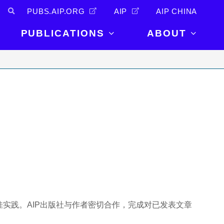
PUBS.AIP.ORG
AIP
AIP CHINA
PUBLICATIONS
ABOUT
About Us
PUBLICATIONS
News and
Announcements
Journals
Careers
Books
Physics Today
Events
AIP Conference Proceedings
Leadership
Scilight
Contact
实践。AIP出版社与作者密切合作，完成对已发表文章