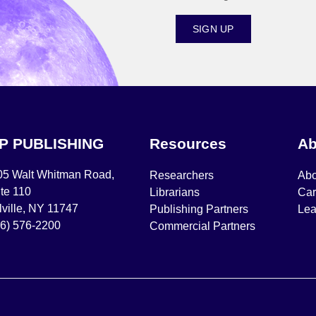
SIGN UP
IP PUBLISHING
Resources
Ab
05 Walt Whitman Road,
Researchers
Abo
te 110
Librarians
Car
ville, NY 11747
Publishing Partners
Lea
16) 576-2200
Commercial Partners