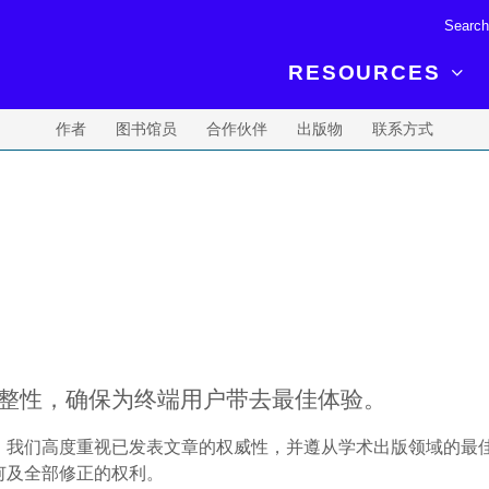
RESOURCES
作者
图书馆员
合作伙伴
出版物
联系方式
R BREAKTHROUGH
LATEST CONTENT
RESOURCES
 expertise and insights for
Read about the newest discoveries and
Researchers
your publishing journey.
developments in the physical sciences.
Librarians
Publishing Partners
SEE WHAT'S NEW
Topical Portfolios
Commercial Partners
完整性，确保为终端用户带去最佳体验。
我们高度重视已发表文章的权威性，并遵从学术出版领域的最佳
何及全部修正的权利。