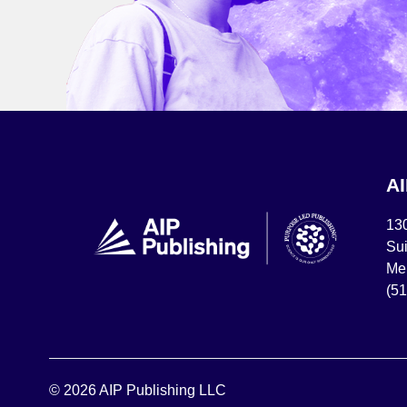
A
13
Sui
Mel
(5
© 2026 AIP Publishing LLC