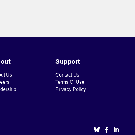
out
Support
ut Us
Contact Us
eers
Terms Of Use
dership
Privacy Policy